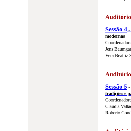
Auditóri
Sessão 4
-
modernas
Coordenadore
Jens Baumga
Vera Beatriz 
Auditóri
Sessão 5
-
tradições e 
Coordenadore
Claudia Vall
Roberto Con