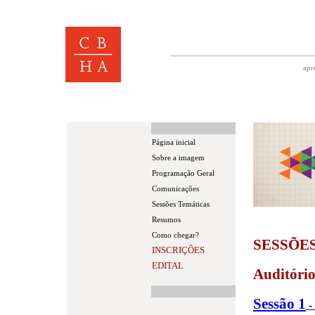
apr
Página inicial
Sobre a imagem
Programação Geral
Comunicações
Sessões Temáticas
Resumos
Como chegar?
SESSÕE
INSCRIÇÕES
EDITAL
Auditóri
Sessão 1
-