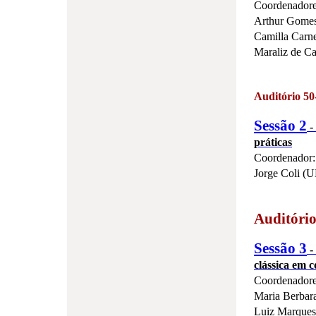
Coordenadore
Arthur Gome
Camilla Car
Maraliz de C
Auditório 50
Sessão 2
-
práticas
Coordenador:
Jorge Coli 
Auditóri
Sessão 3
-
clássica em c
Coordenadore
Maria Berba
Luiz Marqu